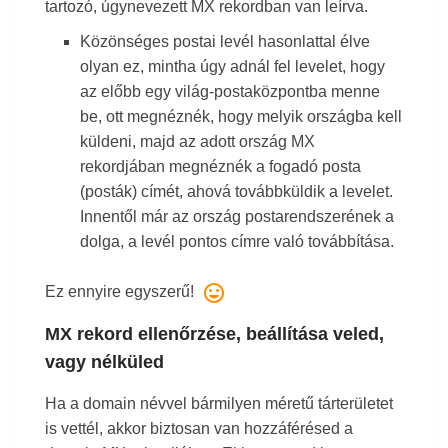
tartozó, úgynevezett MX rekordban van leírva.
Közönséges postai levél hasonlattal élve
olyan ez, mintha úgy adnál fel levelet, hogy
az előbb egy világ-postaközpontba menne
be, ott megnéznék, hogy melyik országba kell
küldeni, majd az adott ország MX
rekordjában megnéznék a fogadó posta
(posták) címét, ahová továbbküldik a levelet.
Innentől már az ország postarendszerének a
dolga, a levél pontos címre való továbbítása.
mood
Ez ennyire egyszerű!
MX rekord ellenőrzése, beállítása veled,
vagy nélküled
Ha a domain névvel bármilyen méretű tárterületet
is vettél, akkor biztosan van hozzáférésed a