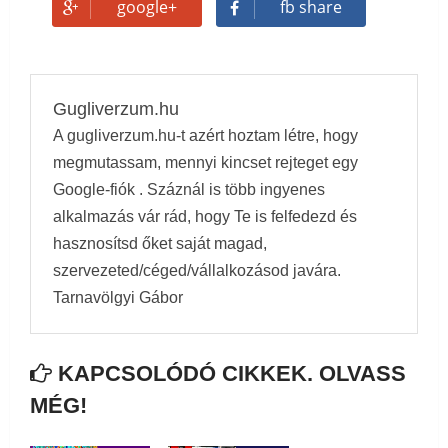
google+
fb share
Gugliverzum.hu
A gugliverzum.hu-t azért hoztam létre, hogy
megmutassam, mennyi kincset rejteget egy
Google-fiók . Száznál is több ingyenes
alkalmazás vár rád, hogy Te is felfedezd és
hasznosítsd őket saját magad,
szervezeted/céged/vállalkozásod javára.
Tarnavölgyi Gábor
KAPCSOLÓDÓ CIKKEK. OLVASS
MÉG!