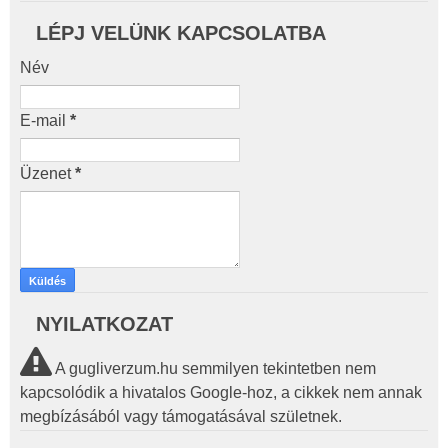
LÉPJ VELÜNK KAPCSOLATBA
Név
E-mail
*
Üzenet
*
NYILATKOZAT
A gugliverzum.hu semmilyen tekintetben nem
kapcsolódik a hivatalos Google-hoz, a cikkek nem annak
megbízásából vagy támogatásával születnek.