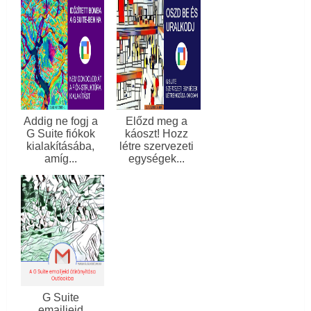
Addig ne fogj a
Előzd meg a
G Suite fiókok
káoszt! Hozz
kialakításába,
létre szervezeti
amíg...
egységek...
G Suite
emailjeid