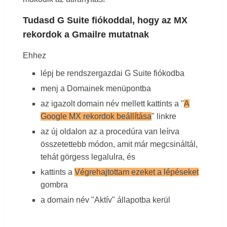
Tudasd G Suite fiókoddal, hogy az MX
rekordok a Gmailre mutatnak
Ehhez
lépj be rendszergazdai G Suite fiókodba
menj a Domainek menüpontba
az igazolt domain név mellett kattints a "
A
Google MX rekordok beállítása
" linkre
az új oldalon az a procedúra van leírva
összetettebb módon, amit már megcsináltál,
tehát görgess legalulra, és
kattints a
Végrehajtottam ezeket a lépéseket
gombra
a domain név "Aktív" állapotba kerül