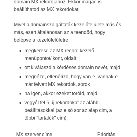
domain MX rekordjához. Ekkor magad is
beállíthatod az MX rekordokat.
Mivel a domainszolgáltatók kezelőfelülete más és
más, ezért általánosan az a teendőd, hogy
belépve a kezelőfelületre
megkeresd az MX record kezelő
menüpontot/ikont, oldalt
ott kiválaszd a kérdéses domain nevét, majd
megnézd, ellenőrizd, hogy van-e, vannak-e
már felvett MX rekordok, sorok
ha igen, akkor ezeket töröld, majd
vegyél fel 5 új rekordokat az alábbi
beállításokkal (az első sor az alap cím, a
többi "tartalék" cím)
MX szerver címe
Prioritás