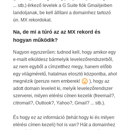
... stb.) érkező levelek a G Suite fiók Gmailjeiben
landoljanak, be kell állítani a domainhez tartozó
ún. MX rekordokat.
Na, de mi a túró az az MX rekord és
hogyan működik?
Nagyon egyszerűen: tudnod kell, hogy amikor egy
e-mailt elküldesz bármelyik levelezőrendszerből,
az nem egyből a címzetthez megy, hanem előbb
egy világméretű, hatalmas elosztó központba, ahol
mood
megnézik (persze nem emberek!
), hogy az
adott domain leveleit ki, melyik levelezőrendszer
szerverei, milyen elérési címen kezelik (freemail?,
citromail?, Outlook?, Yahoo?, Gmail? ... stb.).
És hogy ez az információ (tehát hogy ki és milyen
elérési címen kezeli) hol is van? Hát a domainhez