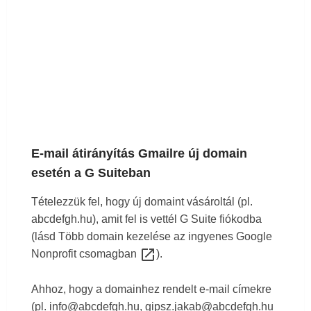
E-mail átirányítás Gmailre új domain
esetén a G Suiteban
Tételezzük fel, hogy új domaint vásároltál (pl.
abcdefgh.hu), amit fel is vettél G Suite fiókodba
(lásd
Több domain kezelése az ingyenes Google
launch
Nonprofit csomagban
).
Ahhoz, hogy a domainhez rendelt e-mail címekre
(pl. info@abcdefgh.hu, gipsz.jakab@abcdefgh.hu