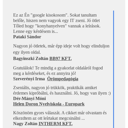
Ez az Én "google kisokosom". Sokat tanultam  

belőle, hiszen nem vagyok egy IT zseni. Jó ötlet 
Tőled hogy "konyhanyelven" vannak a leírások. 
Lenne egy kérdésem is...
Pataki Sándor 
Nagyon jó ötletek, már épp ideje volt hogy elinduljon 
egy ilyen oldal.
Bagyinszki Zoltán 
BB97 KFT.
Gratulálok! Te mindig a gyakorlat oldaláról fogod 
meg a kérdéseket, és ez annyira jó!
Szeverényi Irma 
Örömpedagógia
Zseniális, nagyon jó trükkök, praktikák amiket 
érdemes kipróbálni, és használni. Jó, hogy van ilyen :)
Dér-Mányi Móni
Helen Doron Nyelviskola - Europark
Köszönöm gyors válaszát. A cikket már olvastam és 
elkezdtem az ott leírtakat megcsinálni ...
Nagy Zoltán 
INTHERM KFT.