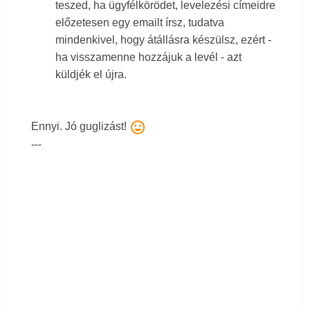
teszed, ha ügyfélkörödet, levelezési címeidre
előzetesen egy emailt írsz, tudatva
mindenkivel, hogy átállásra készülsz, ezért -
ha visszamenne hozzájuk a levél - azt
küldjék el újra.
mood
Ennyi. Jó guglizást!
---