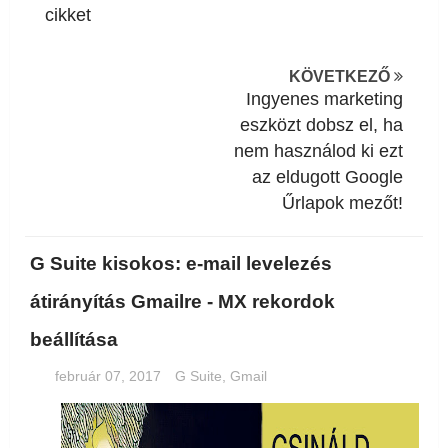
cikket
KÖVETKEZŐ
Ingyenes marketing
eszközt dobsz el, ha
nem használod ki ezt
az eldugott Google
Űrlapok mezőt!
G Suite kisokos: e-mail levelezés
átirányítás Gmailre - MX rekordok
beállítása
február 07, 2017
G Suite
,
Gmail