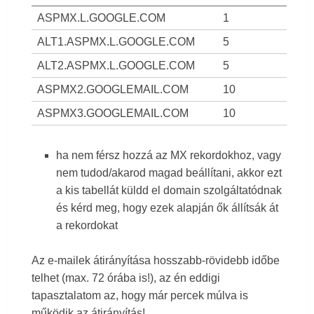
ASPMX.L.GOOGLE.COM
1
ALT1.ASPMX.L.GOOGLE.COM
5
ALT2.ASPMX.L.GOOGLE.COM
5
ASPMX2.GOOGLEMAIL.COM
10
ASPMX3.GOOGLEMAIL.COM
10
ha nem férsz hozzá az MX rekordokhoz, vagy
nem tudod/akarod magad beállítani, akkor ezt
a kis tabellát küldd el domain szolgáltatódnak
és kérd meg, hogy ezek alapján ők állítsák át
a rekordokat
Az e-mailek átirányítása hosszabb-rövidebb időbe
telhet (max. 72 órába is!), az én eddigi
tapasztalatom az, hogy már percek múlva is
működik az átirányítás!