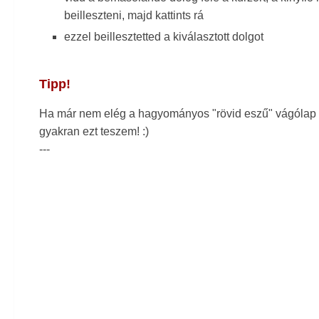
beilleszteni, majd kattints rá
ezzel beillesztetted a kiválasztott dolgot
Tipp!
Ha már nem elég a hagyományos "rövid eszű" vágólap 
gyakran ezt teszem! :)
---