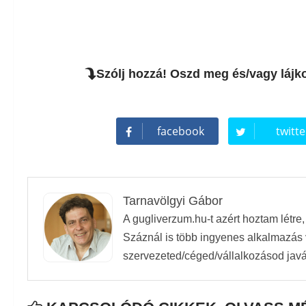
Szólj hozzá! Oszd meg és/vagy lájk
facebook
twitte
Tarnavölgyi Gábor
A gugliverzum.hu-t azért hoztam létre
Száznál is több ingyenes alkalmazás v
szervezeted/céged/vállalkozásod javá