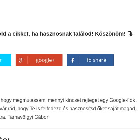
old a cikket, ha hasznosnak találod! Köszönöm!
r
google+
fb share
, hogy megmutassam, mennyi kincset rejteget egy Google-fiók .
ár rád, hogy Te is felfedezd és hasznosítsd őket saját magad,
ra. Tarnavölgyi Gábor