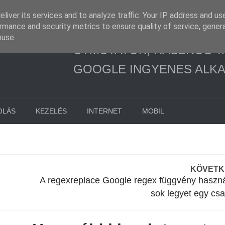
liver its services and to analyze traffic. Your IP address and us
rmance and security metrics to ensure quality of service, gene
buse.
ÚTMUTATÓK, HASZNOS T
GOOGLE INGYENES ALK
OLÁS
KEZELÉS
INTERNET
MOBIL
KÖVET
A regexreplace Google regex függvény haszná
sok legyet egy cs