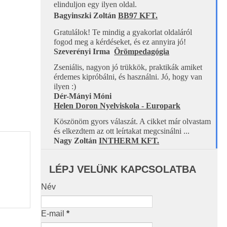
elinduljon egy ilyen oldal.
Bagyinszki Zoltán 
BB97 KFT.
Gratulálok! Te mindig a gyakorlat oldaláról 
fogod meg a kérdéseket, és ez annyira jó!
Szeverényi Irma 
Örömpedagógia
Zseniális, nagyon jó trükkök, praktikák amiket 
érdemes kipróbálni, és használni. Jó, hogy van 
ilyen :)
Dér-Mányi Móni
Helen Doron Nyelviskola - Europark
Köszönöm gyors válaszát. A cikket már olvastam 
és elkezdtem az ott leírtakat megcsinálni ...
Nagy Zoltán 
INTHERM KFT.
LÉPJ VELÜNK KAPCSOLATBA
Név
E-mail
*