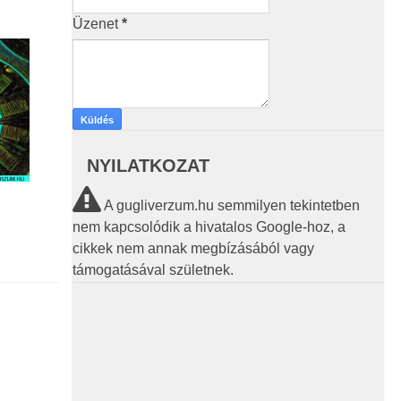
Üzenet
*
NYILATKOZAT
A gugliverzum.hu semmilyen tekintetben
nem kapcsolódik a hivatalos Google-hoz, a
cikkek nem annak megbízásából vagy
támogatásával születnek.