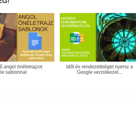
ÉG!
ő angol önéletrajzot
Időt és rendezettséget nyersz a
le sablonnal
Google verziókezel...