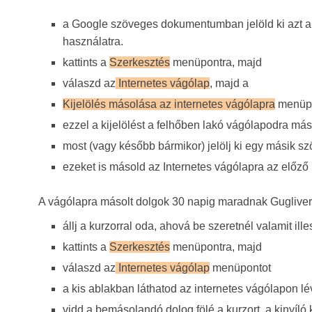
a Google szöveges dokumentumban jelöld ki azt a 
használatra.
kattints a
Szerkesztés
menüpontra
, majd
válaszd az
Internetes vágólap
, majd a
Kijelölés másolása az internetes vágólapra
menüpo
ezzel a kijelölést a felhőben lakó vágólapodra más
most (vagy később bármikor) jelölj ki egy másik sz
ezeket is másold az Internetes vágólapra az előző 
A vágólapra másolt dolgok 30 napig maradnak Gugliverz
állj a kurzorral oda, ahová be szeretnél valamit ill
kattints a
Szerkesztés
menüpontra, majd
válaszd az
Internetes vágólap
menüpontot
a kis ablakban láthatod az internetes vágólapon lé
vidd a bemásolandó dolog fölé a kurzort, a kinyíló