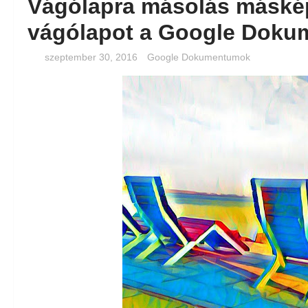
Vágólapra másolás másképp
vágólapot a Google Dok
szeptember 30, 2016
Google Dokumentumok