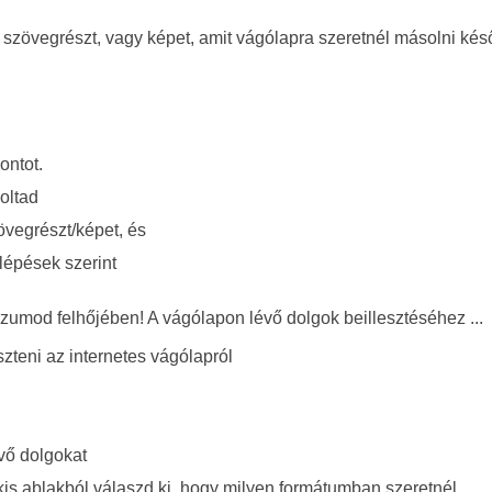
szövegrészt, vagy képet, amit vágólapra szeretnél másolni kés
ntot.
oltad
övegrészt/képet, és
lépések szerint
umod felhőjében! A vágólapon lévő dolgok beillesztéséhez ...
eszteni az internetes vágólapról
vő dolgokat
 kis ablakból válaszd ki, hogy milyen formátumban szeretnél