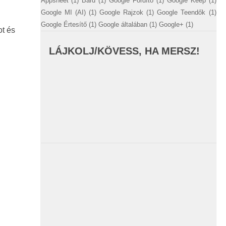
Appsheet
(1)
Bard
(1)
Google Fordító
(1)
Google Keep
(1)
Google MI (AI)
(1)
Google Rajzok
(1)
Google Teendők
(1)
Google Értesítő
(1)
Google általában
(1)
Google+
(1)
t és
LÁJKOLJ/KÖVESS, HA MERSZ!