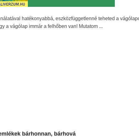
álatával hatékonyabbá, eszközfüggetlenné teheted a vágólapo
 hogy a vágólap immár a felhőben van! Mutatom ...
 emlékek bárhonnan, bárhová