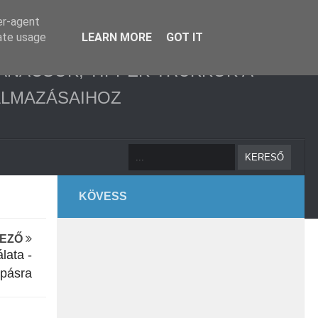
er-agent
rate usage
LEARN MORE
GOT IT
ANÁCSOK, TIPPEK-TRÜKKÖK A
ALMAZÁSAIHOZ
KÖVESS
KEZŐ
lata -
apásra