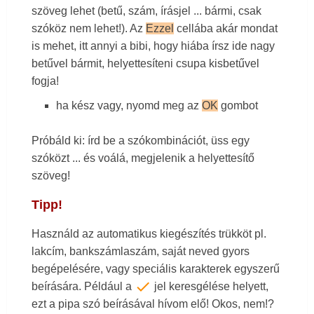
szöveg lehet (betű, szám, írásjel ... bármi, csak
szóköz nem lehet!). Az
Ezzel
cellába akár mondat
is mehet, itt annyi a bibi, hogy hiába írsz ide nagy
betűvel bármit, helyettesíteni csupa kisbetűvel
fogja!
ha kész vagy, nyomd meg az
OK
gombot
Próbáld ki: írd be a szókombinációt, üss egy
szóközt ... és voálá, megjelenik a helyettesítő
szöveg!
Tipp!
Használd az automatikus kiegészítés trükköt pl.
lakcím, bankszámlaszám, saját neved gyors
begépelésére, vagy speciális karakterek egyszerű
check
beírására. Például a
jel keresgélése helyett,
ezt a pipa szó beírásával hívom elő! Okos, nem!?