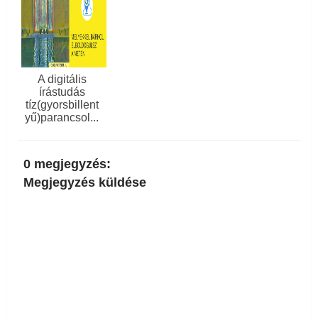
A digitális
írástudás
tíz(gyorsbillent
yű)parancsol...
0 megjegyzés:
Megjegyzés küldése