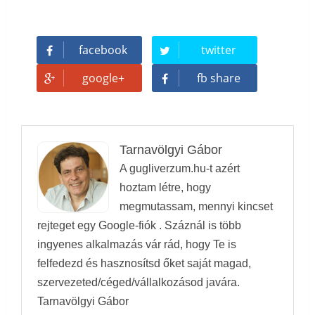
facebook
twitter
google+
fb share
Tarnavölgyi Gábor
A gugliverzum.hu-t azért
hoztam létre, hogy
megmutassam, mennyi kincset
rejteget egy Google-fiók . Száznál is több
ingyenes alkalmazás vár rád, hogy Te is
felfedezd és hasznosítsd őket saját magad,
szervezeted/céged/vállalkozásod javára.
Tarnavölgyi Gábor