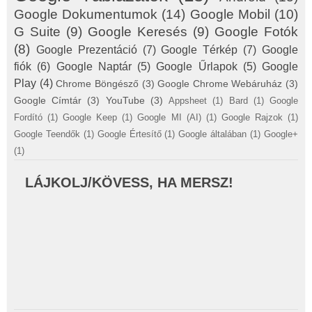
Google Dokumentumok
(14)
Google Mobil
(10)
G Suite
(9)
Google Keresés
(9)
Google Fotók
(8)
Google Prezentáció
(7)
Google Térkép
(7)
Google
fiók
(6)
Google Naptár
(5)
Google Űrlapok
(5)
Google
Play
(4)
Chrome Böngésző
(3)
Google Chrome Webáruház
(3)
Google Címtár
(3)
YouTube
(3)
Appsheet
(1)
Bard
(1)
Google
Fordító
(1)
Google Keep
(1)
Google MI (AI)
(1)
Google Rajzok
(1)
Google Teendők
(1)
Google Értesítő
(1)
Google általában
(1)
Google+
(1)
LÁJKOLJ/KÖVESS, HA MERSZ!