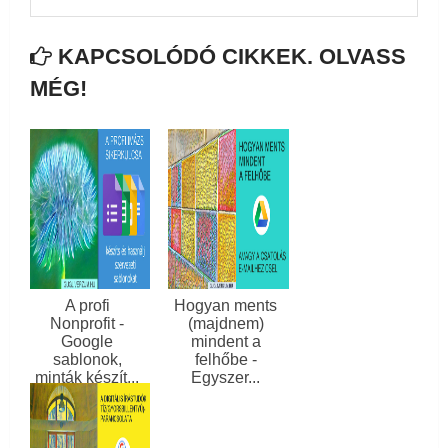
KAPCSOLÓDÓ CIKKEK. OLVASS
MÉG!
A profi
Hogyan ments
Nonprofit -
(majdnem)
Google
mindent a
sablonok,
felhőbe -
minták készít...
Egyszer...