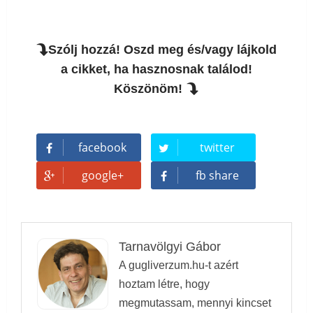
Szólj hozzá! Oszd meg és/vagy lájkold
a cikket, ha hasznosnak találod!
Köszönöm!
facebook
twitter
google+
fb share
Tarnavölgyi Gábor
A gugliverzum.hu-t azért
hoztam létre, hogy
megmutassam, mennyi kincset