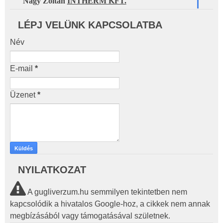
Nagy Zoltán 
INTHERM KFT.
LÉPJ VELÜNK KAPCSOLATBA
Név
E-mail
*
Üzenet
*
NYILATKOZAT
A gugliverzum.hu semmilyen tekintetben nem
kapcsolódik a hivatalos Google-hoz, a cikkek nem annak
megbízásából vagy támogatásával születnek.