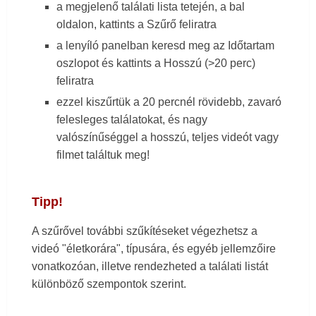
a megjelenő találati lista tetején, a bal
oldalon, kattints a Szűrő feliratra
a lenyíló panelban keresd meg az Időtartam
oszlopot és kattints a Hosszú (>20 perc)
feliratra
ezzel kiszűrtük a 20 percnél rövidebb, zavaró
felesleges találatokat, és nagy
valószínűséggel a hosszú, teljes videót vagy
filmet találtuk meg!
Tipp!
A szűrővel további szűkítéseket végezhetsz a
videó "életkorára", típusára, és egyéb jellemzőire
vonatkozóan, illetve rendezheted a találati listát
különböző szempontok szerint.