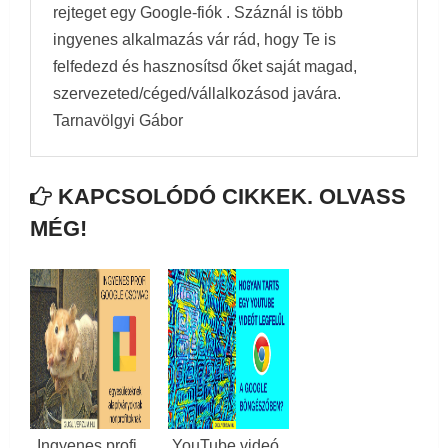
rejteget egy Google-fiók . Száznál is több
ingyenes alkalmazás vár rád, hogy Te is
felfedezd és hasznosítsd őket saját magad,
szervezeted/céged/vállalkozásod javára.
Tarnavölgyi Gábor
KAPCSOLÓDÓ CIKKEK. OLVASS
MÉG!
Ingyenes profi
YouTube videó