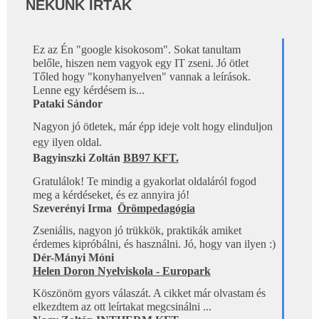
NEKÜNK ÍRTÁK
Ez az Én "google kisokosom". Sokat tanultam  

belőle, hiszen nem vagyok egy IT zseni. Jó ötlet 
Tőled hogy "konyhanyelven" vannak a leírások. 
Lenne egy kérdésem is...
Pataki Sándor 
Nagyon jó ötletek, már épp ideje volt hogy elinduljon 
egy ilyen oldal.
Bagyinszki Zoltán 
BB97 KFT.
Gratulálok! Te mindig a gyakorlat oldaláról fogod 
meg a kérdéseket, és ez annyira jó!
Szeverényi Irma 
Örömpedagógia
Zseniális, nagyon jó trükkök, praktikák amiket 
érdemes kipróbálni, és használni. Jó, hogy van ilyen :)
Dér-Mányi Móni
Helen Doron Nyelviskola - Europark
Köszönöm gyors válaszát. A cikket már olvastam és 
elkezdtem az ott leírtakat megcsinálni ...