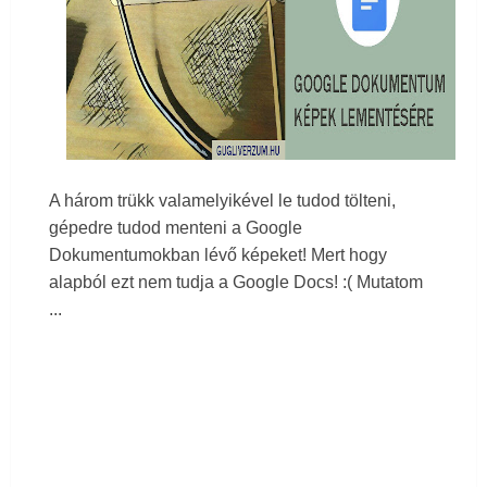
Tisztázó gondolatok a Google Drive Megosztott
meghajtókról
Saját bakancslista ötleteid a Google Térképeden
A három trükk valamelyikével le tudod tölteni,
gépedre tudod menteni a Google
Fájlok tudatos letöltése a Google Chrome-ban
Dokumentumokban lévő képeket! Mert hogy
alapból ezt nem tudja a Google Docs! :( Mutatom
Email(ek) csatolása kimenő Gmail levélhez
...
Sortörés Google Táblázat cellában és a sorok
egyszerű formázása