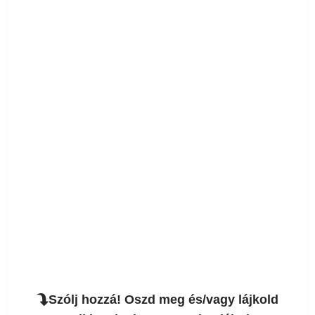
Szólj hozzá! Oszd meg és/vagy lájkold