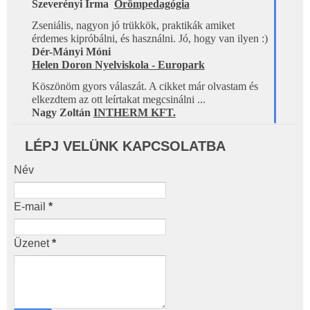
Szeverényi Irma 
Örömpedagógia
Zseniális, nagyon jó trükkök, praktikák amiket 
érdemes kipróbálni, és használni. Jó, hogy van ilyen :)
Dér-Mányi Móni
Helen Doron Nyelviskola - Europark
Köszönöm gyors válaszát. A cikket már olvastam és 
elkezdtem az ott leírtakat megcsinálni ...
Nagy Zoltán 
INTHERM KFT.
LÉPJ VELÜNK KAPCSOLATBA
Név
E-mail
*
Üzenet
*