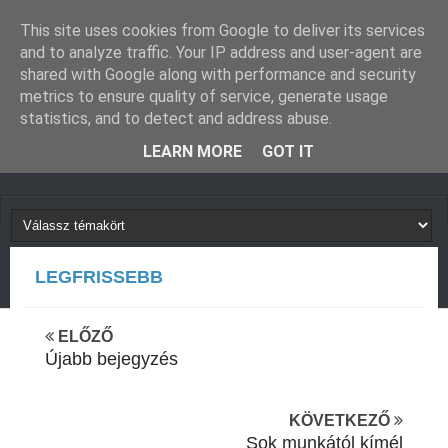
GUGLIVERZUM
KAPCSOLAT
This site uses cookies from Google to deliver its services
and to analyze traffic. Your IP address and user-agent are
shared with Google along with performance and security
metrics to ensure quality of service, generate usage
statistics, and to detect and address abuse.
LEARN MORE
GOT IT
LEGFRISSEBB
Felejtsd el a táblázatokat! Építs Apsheet
ELŐZŐ
Újabb bejegyzés
nyilvántartó alkalmazást kódolás nélkül!
KÖVETKEZŐ
Sok munkától kímél