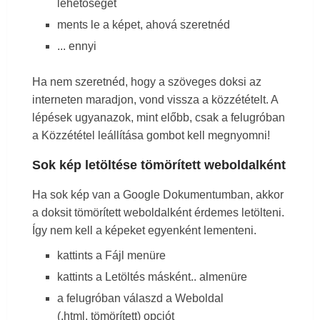
lehetőséget
Google Táblázatokban
ments le a képet, ahová szeretnéd
... ennyi
Google Workspace MI Integráció
Ha nem szeretnéd, hogy a szöveges doksi az
interneten maradjon, vond vissza a közzétételt. A
lépések ugyanazok, mint előbb, csak a felugróban
a Közzététel leállítása gombot kell megnyomni!
Sok kép letöltése tömörített weboldalként
Ha sok kép van a Google Dokumentumban, akkor
a doksit tömörített weboldalként érdemes letölteni.
Így nem kell a képeket egyenként lementeni.
kattints a Fájl menüre
kattints a Letöltés másként.. almenüre
a felugróban válaszd a Weboldal
(.html, tömörített) opciót