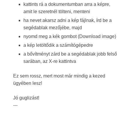
kattints rá a dokumentumban arra a képre,
amit le szeretnél tölteni, menteni
ha nevet akarsz adni a kép fájlnak, írd be a
segédablak mezőjébe, majd
nyomd meg a kék gombot (Download image)
a kép letöltődik a számítógépedre
a bővítményt zárd be a segédablak jobb felső
sarában, az X-re kattintva
Ez sem rossz, mert most már mindig a kezed
ügyében lesz!
Jó guglizást!
---