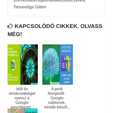
szervezeted/céged/vállalkozásod javára.
Tarnavölgyi Gábor
KAPCSOLÓDÓ CIKKEK. OLVASS
MÉG!
Időt és
A profi
rendezettséget
Nonprofit -
nyersz a
Google
Google
sablonok,
verziókezel...
minták készít...