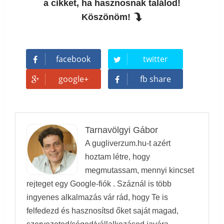
a cikket, ha hasznosnak találod!
Köszönöm!
facebook
twitter
google+
fb share
Tarnavölgyi Gábor
A gugliverzum.hu-t azért
hoztam létre, hogy
megmutassam, mennyi kincset
rejteget egy Google-fiók . Száznál is több
ingyenes alkalmazás vár rád, hogy Te is
felfedezd és hasznosítsd őket saját magad,