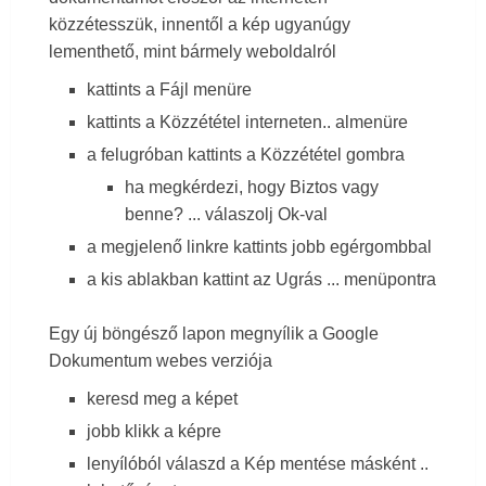
közzétesszük, innentől a kép ugyanúgy
Velem megosztott Google drive file-ok és mappák
lementhető, mint bármely weboldalról
kattints a Fájl menüre
okos kezelése
kattints a Közzététel interneten.. almenüre
a felugróban kattints a Közzététel gombra
Időt és rendezettséget nyersz a Google
ha megkérdezi, hogy Biztos vagy
benne? ... válaszolj Ok-val
verziókezelő rendszerével
a megjelenő linkre kattints jobb egérgombbal
a kis ablakban kattint az Ugrás ... menüpontra
MS Office mellékletek egyszerű kezelése a Gmail-
Egy új böngésző lapon megnyílik a Google
Dokumentum webes verziója
ben
keresd meg a képet
jobb klikk a képre
Testreszabható oldaltörések nyomtatáshoz a
lenyílóból válaszd a Kép mentése másként ..