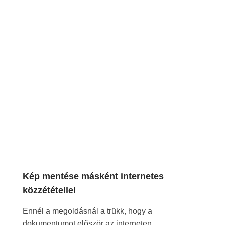
A Google helyszínkód, egy biztos pont az életedben
Iroda a zsebben, avagy mobiltelefon mint második
képernyő
Lista szűrése listával a Google Táblázatokban
A Google szolgáltatások, alkalmazások és termékek
legteljesebb listája
Kép mentése másként internetes
Géméjlmix: hatékonyság növelő ajzószerek a Gmail
közzététellel
Ennél a megoldásnál a trükk, hogy a
levelesládában
dokumentumot először az interneten