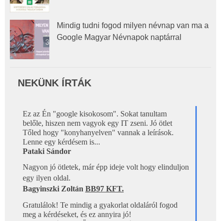
Mindig tudni fogod milyen névnap van ma a
Google Magyar Névnapok naptárral
NEKÜNK ÍRTÁK
Ez az Én "google kisokosom". Sokat tanultam  

belőle, hiszen nem vagyok egy IT zseni. Jó ötlet 
Tőled hogy "konyhanyelven" vannak a leírások. 
Lenne egy kérdésem is...
Pataki Sándor 
Nagyon jó ötletek, már épp ideje volt hogy elinduljon 
egy ilyen oldal.
Bagyinszki Zoltán 
BB97 KFT.
Gratulálok! Te mindig a gyakorlat oldaláról fogod 
meg a kérdéseket, és ez annyira jó!