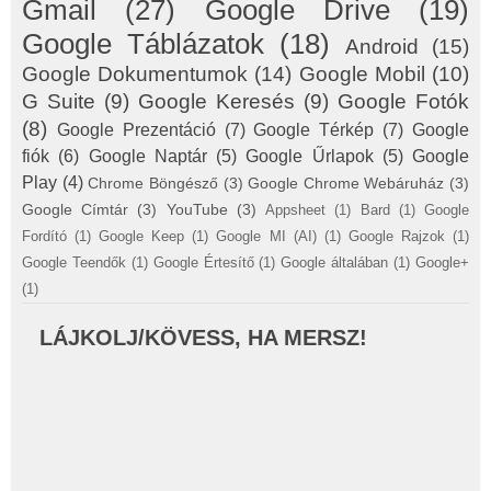
Gmail
(27)
Google Drive
(19)
Google Táblázatok
(18)
Android
(15)
Google Dokumentumok
(14)
Google Mobil
(10)
G Suite
(9)
Google Keresés
(9)
Google Fotók
(8)
Google Prezentáció
(7)
Google Térkép
(7)
Google
fiók
(6)
Google Naptár
(5)
Google Űrlapok
(5)
Google
Play
(4)
Chrome Böngésző
(3)
Google Chrome Webáruház
(3)
Google Címtár
(3)
YouTube
(3)
Appsheet
(1)
Bard
(1)
Google
Fordító
(1)
Google Keep
(1)
Google MI (AI)
(1)
Google Rajzok
(1)
Google Teendők
(1)
Google Értesítő
(1)
Google általában
(1)
Google+
(1)
LÁJKOLJ/KÖVESS, HA MERSZ!