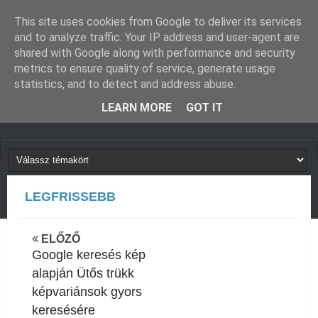
GUGLIVERZUM
KAPCSOLAT
This site uses cookies from Google to deliver its services
and to analyze traffic. Your IP address and user-agent are
shared with Google along with performance and security
metrics to ensure quality of service, generate usage
statistics, and to detect and address abuse.
LEARN MORE
GOT IT
LEGFRISSEBB
Tisztázó gondolatok a Google Drive Megosztott
ELŐZŐ
Google keresés kép
alapján Ütős trükk
meghajtókról
képvariánsok gyors
keresésére