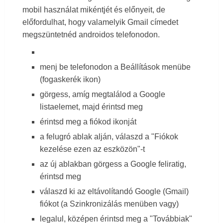
mobil használat mikéntjét és előnyeit, de
nyilvántartó alkalmazást kódolás nélkül!
előfordulhat, hogy valamelyik Gmail címedet
megszüntetnéd androidos telefonodon.
Google-fiókom feltörése: Hogyan szerezzem vissza
menj be telefonodon a Beállítások menübe
(fogaskerék ikon)
a hozzáférést egy idegen telefonszám megadása
görgess, amíg megtalálod a Google
listaelemet, majd érintsd meg
után?
érintsd meg a fiókod ikonját
a felugró ablak alján, válaszd a "Fiókok
Fotók és videók a Google Fotók-ba való
kezelése ezen az eszközön"-t
az új ablakban görgess a Google feliratig,
feltöltésének leállítása
érintsd meg
válaszd ki az eltávolítandó Google (Gmail)
G Suite emailjeid Outlookba való átirányítása
fiókot (a Szinkronizálás menüben vagy)
legalul, középen érintsd meg a "Továbbiak"