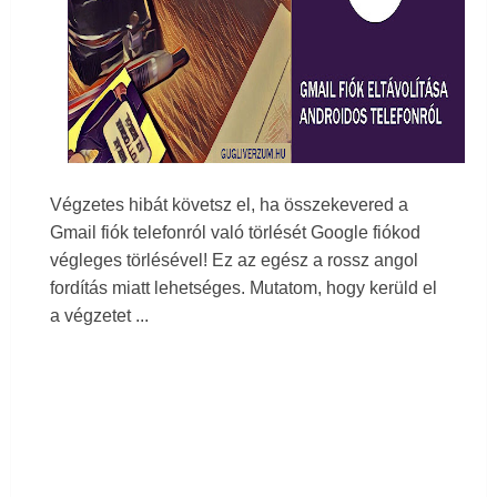
Lista szűrése listával a Google Táblázatokban
A Google szolgáltatások, alkalmazások és termékek
legteljesebb listája
Végzetes hibát követsz el, ha összekevered a
Gmail fiók telefonról való törlését Google fiókod
Géméjlmix: hatékonyság növelő ajzószerek a Gmail
végleges törlésével! Ez az egész a rossz angol
fordítás miatt lehetséges. Mutatom, hogy kerüld el
levelesládában
a végzetet ...
Velem megosztott Google drive file-ok és mappák
okos kezelése