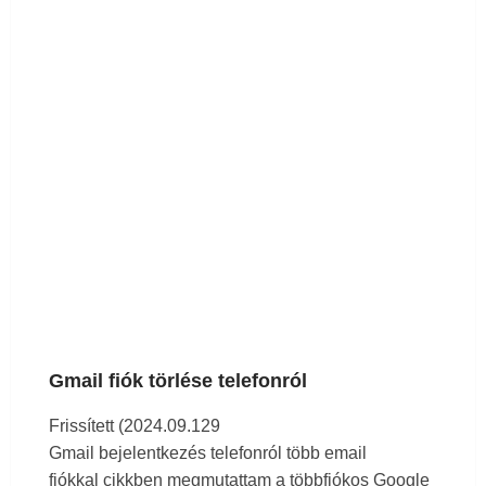
Időt és rendezettséget nyersz a Google
verziókezelő rendszerével
MS Office mellékletek egyszerű kezelése a Gmail-
ben
Testreszabható oldaltörések nyomtatáshoz a
Google Táblázatokban
Gmail fiók törlése telefonról
Google Workspace MI Integráció
Frissített (2024.09.129
Gmail bejelentkezés telefonról több email
Felejtsd el a táblázatokat! Építs Apsheet
fiókkal
cikkben megmutattam a többfiókos Google