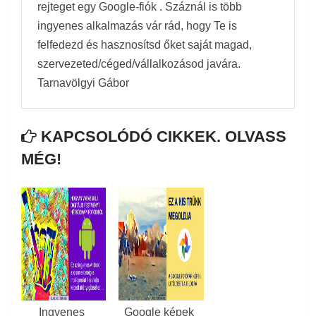
rejteget egy Google-fiók . Száznál is több
ingyenes alkalmazás vár rád, hogy Te is
felfedezd és hasznosítsd őket saját magad,
szervezeted/céged/vállalkozásod javára.
Tarnavölgyi Gábor
KAPCSOLÓDÓ CIKKEK. OLVASS
MÉG!
Ingyenes
Google képek