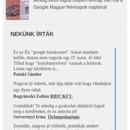
Mindig tudni fogod milyen névnap van ma a
Google Magyar Névnapok naptárral
NEKÜNK ÍRTÁK
Ez az Én "google kisokosom". Sokat tanultam  

belőle, hiszen nem vagyok egy IT zseni. Jó ötlet 
Tőled hogy "konyhanyelven" vannak a leírások. 
Lenne egy kérdésem is...
Pataki Sándor 
Nagyon jó ötletek, már épp ideje volt hogy elinduljon 
egy ilyen oldal.
Bagyinszki Zoltán 
BB97 KFT.
Gratulálok! Te mindig a gyakorlat oldaláról fogod 
meg a kérdéseket, és ez annyira jó!
Szeverényi Irma 
Örömpedagógia
Zseniális, nagyon jó trükkök, praktikák amiket 