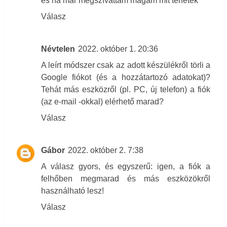
és ha már megszívattam magam mit tehetek
Válasz
Névtelen
2022. október 1. 20:36
A leírt módszer csak az adott készülékről törli a
Google fiókot (és a hozzátartozó adatokat)?
Tehát más eszközről (pl. PC, új telefon) a fiók
(az e-mail -okkal) elérhető marad?
Válasz
Gábor
2022. október 2. 7:38
A válasz gyors, és egyszerű: igen, a fiók a
felhőben megmarad és más eszközökről
használható lesz!
Válasz