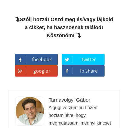
Szólj hozzá! Oszd meg és/vagy lájkold
a cikket, ha hasznosnak találod!
Köszönöm!
facebook
twitter
google+
fb share
Tarnavölgyi Gábor
A gugliverzum.hu-t azért
hoztam létre, hogy
megmutassam, mennyi kincset