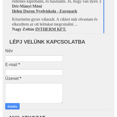
érdemes kipróbálni, és használni. Jó, hogy van ilyen :)
Dér-Mányi Móni
Helen Doron Nyelviskola - Europark
Köszönöm gyors válaszát. A cikket már olvastam és 
elkezdtem az ott leírtakat megcsinálni ...
Nagy Zoltán 
INTHERM KFT.
LÉPJ VELÜNK KAPCSOLATBA
Név
E-mail
*
Üzenet
*