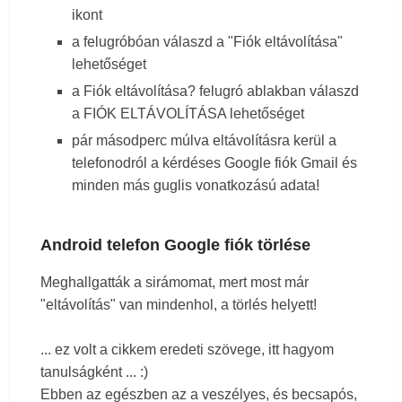
Google Bard, a segítőkész mesterséges
ikont
a felugróbóan válaszd a "Fiók eltávolítása"
lehetőséget
intelligencia
a Fiók eltávolítása? felugró ablakban válaszd
a FIÓK ELTÁVOLÍTÁSA lehetőséget
pár másodperc múlva eltávolításra kerül a
telefonodról a kérdéses Google fiók Gmail és
minden más guglis vonatkozású adata!
Android telefon Google fiók törlése
Meghallgatták a sirámomat, mert most már
"eltávolítás" van mindenhol, a törlés helyett!
... ez volt a cikkem eredeti szövege, itt hagyom
tanulságként ... :)
Ebben az egészben az a veszélyes, és becsapós,