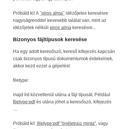
Próbáld ki!
A
"piros alma"
idézőjeles keresésre
nagyságrenddel kevesebb találat van, mint az
idézőjelek nélküli
piros alma
keresésre...
Bizonyos fájltípusok keresése
Ha egy adott keresőszó, kereső kifejezés kapcsán
csak bizonyos típusú dokumentumok érdekelnek,
akkor kezd ezzel a gépelést
filetype:
majd írd közvetlenül utána a fájl típusát. Például
filetype:pdf
és utána jöhet a keresőszó, kifejezés
…
Próbáld ki!
filetype:pdf “önéletrajz minta”
, vagy