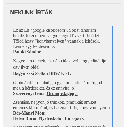
NEKÜNK ÍRTÁK
Ez az Én "google kisokosom". Sokat tanultam  

belőle, hiszen nem vagyok egy IT zseni. Jó ötlet 
Tőled hogy "konyhanyelven" vannak a leírások. 
Lenne egy kérdésem is...
Pataki Sándor 
Nagyon jó ötletek, már épp ideje volt hogy elinduljon 
egy ilyen oldal.
Bagyinszki Zoltán 
BB97 KFT.
Gratulálok! Te mindig a gyakorlat oldaláról fogod 
meg a kérdéseket, és ez annyira jó!
Szeverényi Irma 
Örömpedagógia
Zseniális, nagyon jó trükkök, praktikák amiket 
érdemes kipróbálni, és használni. Jó, hogy van ilyen :)
Dér-Mányi Móni
Helen Doron Nyelviskola - Europark