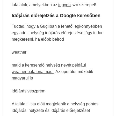
találatok, amelyekben az
ingyen
szó szerepel!
Időjárás előrejelzés a Google keresőben
Tudtad, hogy a Gugliban a lehető legkönnyebben
egy adott helység időjárás előrejelzését úgy tudod
megkeresni, ha előbb beírod
weather:
majd a keresendő helység nevét például
weather:balatonalmádi
. Az operátor működik
magyarul is
időjárás:veszprém
A találati lista előtt megjelenik a helység pontos
időjárási helyzete és időjárás előrejelzése!