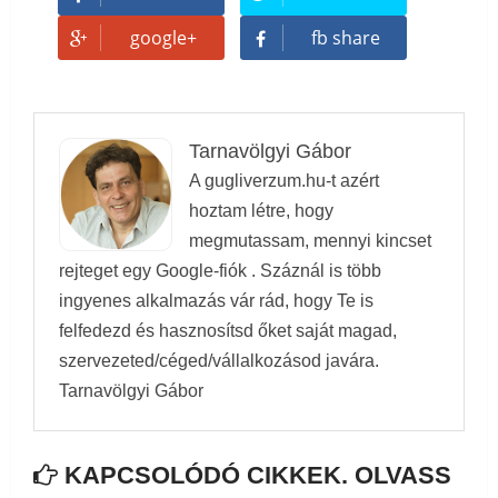
google+
fb share
Tarnavölgyi Gábor
A gugliverzum.hu-t azért
hoztam létre, hogy
megmutassam, mennyi kincset
rejteget egy Google-fiók . Száznál is több
ingyenes alkalmazás vár rád, hogy Te is
felfedezd és hasznosítsd őket saját magad,
szervezeted/céged/vállalkozásod javára.
Tarnavölgyi Gábor
KAPCSOLÓDÓ CIKKEK. OLVASS