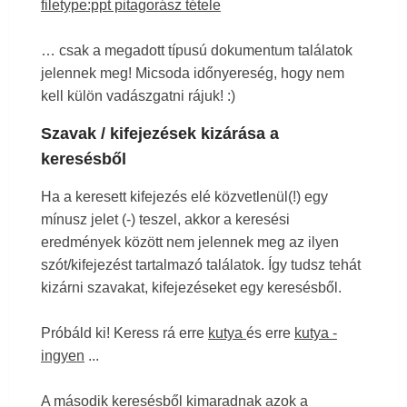
filetype:ppt pitagorász tétele
… csak a megadott típusú dokumentum találatok
jelennek meg! Micsoda időnyereség, hogy nem
kell külön vadászgatni rájuk! :)
Szavak / kifejezések kizárása a
keresésből
Ha a keresett kifejezés elé közvetlenül(!) egy
mínusz jelet (-) teszel, akkor a keresési
eredmények között nem jelennek meg az ilyen
szót/kifejezést tartalmazó találatok. Így tudsz tehát
kizárni szavakat, kifejezéseket egy keresésből.
Próbáld ki!
Keress rá erre
kutya
és erre
kutya -
ingyen
...
A második keresésből kimaradnak azok a