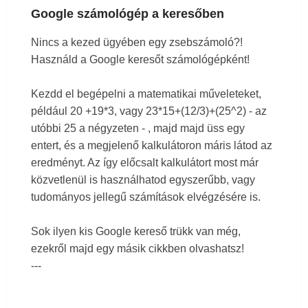
Google számológép a keresőben
Nincs a kezed ügyében egy zsebszámoló?!
Használd a Google keresőt számológépként!
Kezdd el begépelni a matematikai műveleteket,
például 20 +19*3, vagy 23*15+(12/3)+(25^2) - az
utóbbi 25 a négyzeten - , majd majd üss egy
entert, és a megjelenő kalkulátoron máris látod az
eredményt. Az így előcsalt kalkulátort most már
közvetlenül is használhatod egyszerűbb, vagy
tudományos jellegű számítások elvégzésére is.
Sok ilyen kis Google kereső trükk van még,
ezekről majd egy másik cikkben olvashatsz!
---