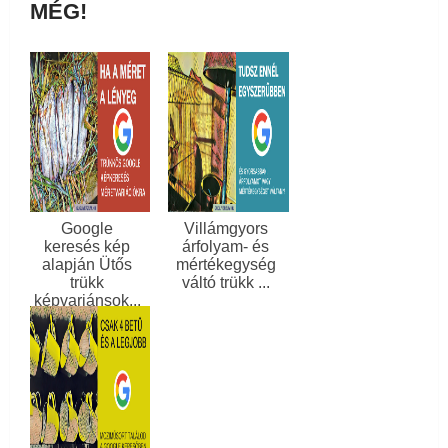
MÉG!
Google
Villámgyors
keresés kép
árfolyam- és
alapján Ütős
mértékegység
trükk
váltó trükk ...
képvariánsok...