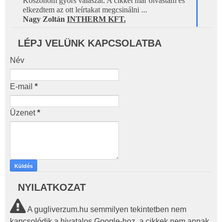
Köszönöm gyors válaszát. A cikket már olvastam és 
elkezdtem az ott leírtakat megcsinálni ...
Nagy Zoltán 
INTHERM KFT.
LÉPJ VELÜNK KAPCSOLATBA
Név
E-mail
*
Üzenet
*
NYILATKOZAT
A gugliverzum.hu semmilyen tekintetben nem
kapcsolódik a hivatalos Google-hoz, a cikkek nem annak