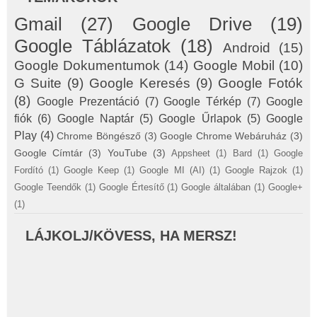
Gmail
(27)
Google Drive
(19)
Google Táblázatok
(18)
Android
(15)
Google Dokumentumok
(14)
Google Mobil
(10)
G Suite
(9)
Google Keresés
(9)
Google Fotók
(8)
Google Prezentáció
(7)
Google Térkép
(7)
Google
fiók
(6)
Google Naptár
(5)
Google Űrlapok
(5)
Google
Play
(4)
Chrome Böngésző
(3)
Google Chrome Webáruház
(3)
Google Címtár
(3)
YouTube
(3)
Appsheet
(1)
Bard
(1)
Google
Fordító
(1)
Google Keep
(1)
Google MI (AI)
(1)
Google Rajzok
(1)
Google Teendők
(1)
Google Értesítő
(1)
Google általában
(1)
Google+
(1)
LÁJKOLJ/KÖVESS, HA MERSZ!