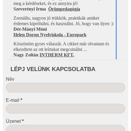
meg a kérdéseket, és ez annyira jó!
Szeverényi Irma 
Örömpedagógia
Zseniális, nagyon jó trükkök, praktikák amiket 
érdemes kipróbálni, és használni. Jó, hogy van ilyen :)
Dér-Mányi Móni
Helen Doron Nyelviskola - Europark
Köszönöm gyors válaszát. A cikket már olvastam és 
elkezdtem az ott leírtakat megcsinálni ...
Nagy Zoltán 
INTHERM KFT.
LÉPJ VELÜNK KAPCSOLATBA
Név
E-mail
*
Üzenet
*