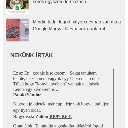
sorok egyszerű formázása
Mindig tudni fogod milyen névnap van ma a
Google Magyar Névnapok naptárral
NEKÜNK ÍRTÁK
Ez az Én "google kisokosom". Sokat tanultam  

belőle, hiszen nem vagyok egy IT zseni. Jó ötlet 
Tőled hogy "konyhanyelven" vannak a leírások. 
Lenne egy kérdésem is...
Pataki Sándor 
Nagyon jó ötletek, már épp ideje volt hogy elinduljon 
egy ilyen oldal.
Bagyinszki Zoltán 
BB97 KFT.
Gratulálok! Te mindig a gyakorlat oldaláról fogod 